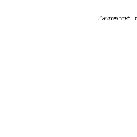
 - ״אדר פיננשיא״.