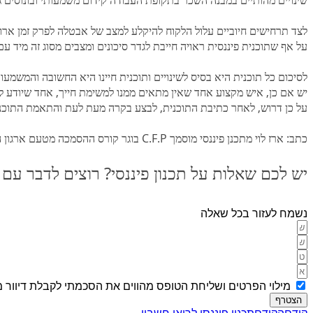
שינויים מהותיים במבנה השכר בתקופת העבודה קידום משמעותי ובונוסים 
לצד תרחישים חיוביים עלול הלקוח להיקלע למצב של אבטלה לפרק זמן ארוך
על אף שתוכנית פיננסית ראויה חייבת לגדר סיכונים ומצבים מסוג זה מיד ע
לסיכום כל תוכנית היא בסיס לשינויים ותוכנית חיינו היא החשובה והמשמע
יש אם כן, איש מקצוע אחד שאין מתאים ממנו למשימת חייך, אחד שיודע לאחד
על כן דרוש, לאחר כתיבת התוכנית, לבצע בקרה מעת לעת והתאמת התוכנ
כתב: ארז לוי מתכנן פיננסי מוסמך C.F.P בוגר קורס ההסמכה מטעם ארגון המתכננים הפיננסי העולמי וחבר וועדת הרגולאציה בהנהלת הארגון בארץ.
יש לכם שאלות על תכנון פיננסי? רוצים לדבר עם 
נשמח לעזור בכל שאלה
מילוי הפרטים ושליחת הטופס מהווים את הסכמתי לקבלת דיוור מ
הצטרף