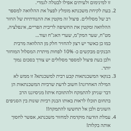
זו למינימום ולעיתים אפילו לבטלה לגמרי.
בעת לקיחת משכנתא מומלץ לפצל את ההלוואה למספר
רב של מסלולים. פיצול זה מקטין את התנודתיות של החזר
ההלוואה ומקטין את החשיפה לריבית הפריים, אינפלציה,
מט"ח, שער המק"מ, שערי האג"ח ועוד…
כמו כן כאשר יש רצון להחזיר חלק מן ההלוואה מרבית
הבנקים מבקשים כ- 10% לפחות מיתרת המסלול המוחזר
ולכן בעת פיצול למספר מסלולים יש צורך בסכום נמוך
יותר.
בנקאי המשכנתאות קבע רבית למשכנתא? זו ממש לא
המילה האחרונה! חשוב לדעת שרביות המשכנתאות הן
דבר שניתן להתמקח ולהתווכח איתו! מניסיוננו הרב
בתחום תוכלו לראות באותו הבנק רביות שונות בין הסניפים
השונים ולכן אל תחששו להתמקח!!
עמלת הודעה מוקדמת למחזור משכנתא, אפשר לחסוך
אותה בקלות!