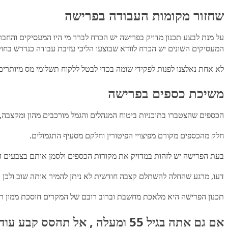
שחזור מקומות העבודה בפרישה
על מנת לבצע תכנון מדויק בפרישה יש הכרח לברר מי היו המעסיקים והחב
המעסיקים השונים יש הכרח לוודא ש
לא אחת נאלצנו לפנות לפקידי שומה בכדי לבטל ללקוח תשלומי מס מיותרים 
משיכת כספים בפרישה
הכספים שהצטברו בתוכניות ביטוח המנהלים והגמל מורכבים מהון ומקצבה,
חלק מהכספים מקורם מפיצויי הפיטורין וחלקם מסעיף התגמולים.
בעת הפרישה יש לזהות במדויק את מקורות הכספים ולסמן אותם בצבעים המת
דעו, מרגע שהחלה להשתלם קצבה חודשית לא ניתן להמיר אותה שוב ולכן הח
תכנון הפרישה היא מלאכת מחשבת וברוב רובם של המקרים ח
אם גם אתה בגיל 55 ומעלה , אל תהסס קבע עוד היום פגישה עם מתכנן פיננסי, השאר פרטים בטופס מטה ונציגינו יחזרו אליך בהקדם.