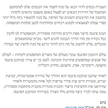
העברת נכסים לדור הבא: על מנת לשמר את הנכסים שלנו לשימושם
המושכל של הדורות הבאים יש לפעול באופן משפטי מתאים ולקחת
בחשבון את ההיבטים השונים של המיסוי, על מנת להשאיר נתח גדול יותר
מפרי עמלנו לצאצאינו ולמנוע ויכוחים ומחלוקות למען שלמות המשפחה.
תכנון פיננסי מייצר מפת דרכים מדויקת ומסודרת, המאפשרת לנו להבין
בכל נקודת זמן מהי הדרך הנכונה להגיע ליעד. מכיוון שהמשאבים
מוגבלים, עלינו לחשוב על מה ניתן לוותר כרגע על מנת להשיג יעד בעתיד.
עולם התכנון הפיננסי עובר מעולם של מוצרים המחפשים לקוחות – לעולם
של אנשים שמחפשים פתרונות והכוונה. לשם כך יש צורך במתכנן פיננסי
מקצועי, דיסקרטי, אמין, מקצוען, מחויב ותכליתי.
לאחר שהבנו שתכנון פיננסי הוא תהליך של בחירת אסטרטגיות, קביעת
יעדים, מטרות חיים וציון סדרי עדיפות לכל אחת מהמטרות ולאחר
שווידאנו את החשיבות בייצור תוכנית מוגדרת מובנית מתוזמנת ומסודרת,
ננסה עתה לברר כיצד ומדוע נולד הצורך בשירותי המתכנן הפיננסי.
כתב
ארז לוי, מנכ"ל
אדר פיננשיא