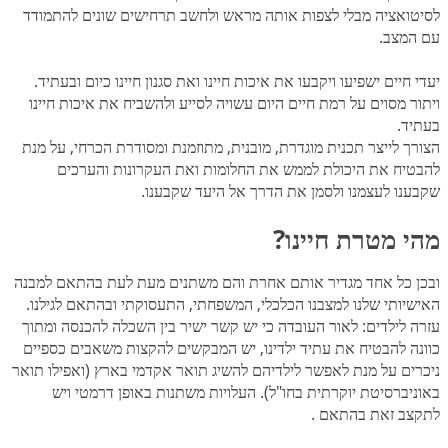
לסיטואציה מבלי לצפות אותה מראש ולחשב תרחישים שונים להתמודד
עם המצב.
יעדי חיים ישפיעו ויקבעו את איכות חיינו ואת סגנון חיינו כיום ובעתיד.
ויתור מסוים על רמת חיים היום עשויה לסייע ולהשביח את איכות חיינו
בעתיד.
הצורך לייצר תכנית מוגדרת, מובנית, מתוזמנת ומסודרת הכרחי, על מנת
להבטיח את היכולת לממש את החלומות ואת העקרונות והערכים
שקבענו לעצמנו ולסמן את הדרך אל היעד שקבענו.
מהי מטרת חיינו?
ובכן כל אחד מגדיר אותם אחרת והם משתנים מעת לעת בהתאם למבנה
האישיותי שלנו למצבנו הכלכלי, המשפחתי, התעסוקתי ובהתאם לגילנו.
עזרה לילדים: לאור העובדה כי יש קשר ישיר בין השכלה להכנסה ומתוך
כוונה להבטיח את עתיד ילדינו, יש המבקשים להקצות משאבים כספיים
ניכרים על מנת לאפשר לילדיהם להשיג תואר אקדמי בארץ (ואפילו תואר
באוניברסיטת יוקרתית בחו"ל). העלויות משתנות באופן דרמטי ויש
לתקצב זאת בהתאם .