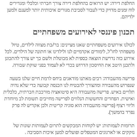
החלפת דירה: יש הרואים בהחלפת דירה צורך חברתי וכלכלי ומגדירים
לוח זמנים מדויק כדי לעבור לסביבת מגורים איכותית יותר למענם ולמען
ילדיהם.
תכנון פיננסי לאירועים משפחתיים
לכולנו אירועים משפחתיים שאנו מציינים: בר/בת מצווה לילדים, טיול
משפחתי לחו"ל, לימודים אקדמיים לנו ולילדינו או חתונה של הילדים. לכל
אירוע כזה נדרשת הוצאה כספית לא מבוטלת ולשם כך יש צורך להתכונן
ולתכנן היטב את החיסכון הדרוש בכדי לא לעמוד בפני שוקת שבורה.
פרישה מהעבודה: רבים מאתנו מודאגים ביחס לרמת חיים שלנו בשעה
שנפרוש מהעבודה ומהצורך להבטיח לנו הכנסה קבועה כדי שלא נהיה
תלויים באיש. פרישה מהעבודה היא סיטואציה מורכבת חברתית, כלכלית
ואישית. הפחדים והחששות הנלווים לפרישה מחייבים תשומת לב מיוחדת
וליווי רצוף (פרישה מהעבודה הוא סוגיה קריטית ולכן אקדיש לה פרק
נפרד בהמשך).
תרומות לעמותות: יש לקוחות המבקשים לתרום לעמותות שונות של
נזקקים או לארגונים המטפלים ופועלים למען איכות הסביבה .