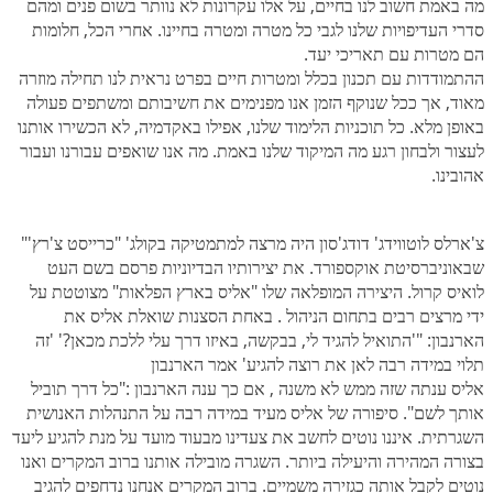
מה באמת חשוב לנו בחיים, על אלו עקרונות לא נוותר בשום פנים ומהם
סדרי העדיפויות שלנו לגבי כל מטרה ומטרה בחיינו. אחרי הכל, חלומות
הם מטרות עם תאריכי יעד.
ההתמודדות עם תכנון בכלל ומטרות חיים בפרט נראית לנו תחילה מוזרה
מאוד, אך ככל שנוקף הזמן אנו מפנימים את חשיבותם ומשתפים פעולה
באופן מלא. כל תוכניות הלימוד שלנו, אפילו באקדמיה, לא הכשירו אותנו
לעצור ולבחון רגע מה המיקוד שלנו באמת. מה אנו שואפים עבורנו ועבור
אהובינו.
צ'ארלס לוטווידג' דודג'סון היה מרצה למתמטיקה בקולג' "כרייסט צ'רץ'"
שבאוניברסיטת אוקספורד. את יצירותיו הבדיוניות פרסם בשם העט
לואיס קרול. היצירה המופלאה שלו "אליס בארץ הפלאות" מצוטטת על
ידי מרצים רבים בתחום הניהול . באחת הסצנות שואלת אליס את
הארנבון: "'התואיל להגיד לי, בבקשה, באיזו דרך עלי ללכת מכאן?' 'זה
תלוי במידה רבה לאן את רוצה להגיע' אמר הארנבון
אליס ענתה שזה ממש לא משנה , אם כך ענה הארנבון :"כל דרך תוביל
אותך לשם". סיפורה של אליס מעיד במידה רבה על התנהלות האנושית
השגרתית. איננו נוטים לחשב את צעדינו מבעוד מועד על מנת להגיע ליעד
בצורה המהירה והיעילה ביותר. השגרה מובילה אותנו ברוב המקרים ואנו
נוטים לקבל אותה כגזירה משמיים. ברוב המקרים אנחנו נדחפים להגיב