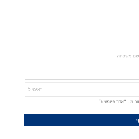
ר מ - ״אדר פיננשיא״.
ף