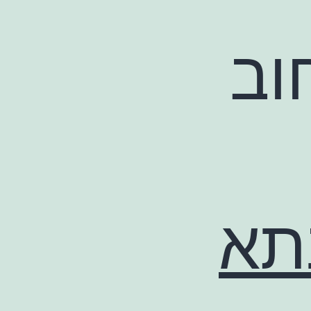
וב
תא