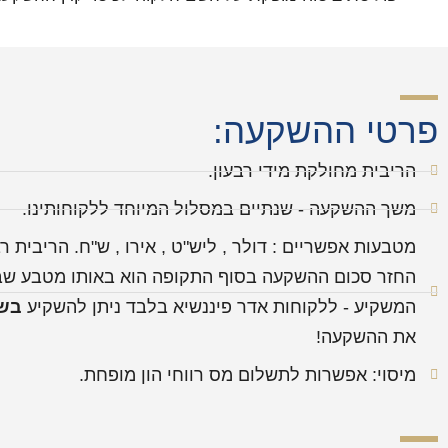
פרטי ההשקעה:
הריבית מחולקת מידי רבעון.
משך ההשקעה - שנתיים במסלול המיוחד ללקוחותינו.
מטבעות אפשריים : דולר , ליש"ט , אירו , ש"ח. הריבית רב
החזר סכום ההשקעה בסוף התקופה הוא באותו מטבע שב
המשקיע - ללקוחות אדר פיננשיא בלבד ניתן להשקיע
בש
את ההשקעה!
מיסוי: אפשרות לתשלום מס רווחי הון מופחת.