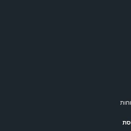
חות
סת