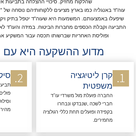
שהלקוח מחזיק. סיכויי ההצלחה
בתביעות אל
עוה"ד באנגליה כמו בארץ מציעים ללקוחותיהם נוסחה של
שיפעלו באמצעותם. המשמעות היא שעוה"ד יטפל בתיק וי
התביעה וקבלת הכספים מחברות הביטוח
. במידה והעו"ד לא
ופוליסת האחריות שברשותו תכסה עבור המשקיע את 
מדוע ההשקעה היא עם ב
קרן ליטיגציה
סיל
משפטית
תביעות
פוליס
החברה פועלת מול משרדי עו"ד
וסילו
חברי לשכה ,שנבדקו ונבחרו
מהיר 
בקפידה ופועלים תחת כללי רגולציה
מחמירים.