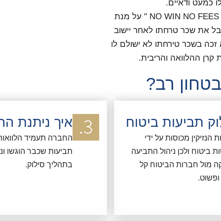
ו
כמעט ודאיים.
" NO WIN NO FEES " על מנת
קבל את
שכר טרחתו לאחר יישוב
 זכה בשכר טירחתו לא ישולם לו
קרן ההלוואה והריבית.
טחון רב?
וק תביעות ביטוח
איך ניתנת הה
 הנזיקין מכוסות על ידי
החברה תעמיד הלוואות
ות ביטוח ולכן ניהול התביעה
תביעות שכבר הוגשו ונ
קה מול חברות הביטוח קל
בתהליך סילוק.
ופשוט.