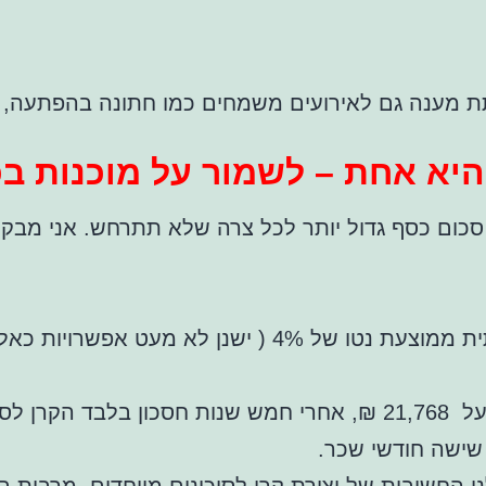
תת מענה גם לאירועים משמחים כמו חתונה בהפתעה, 
יא אחת – לשמור על מוכנות בכ
 סכום כסף גדול יותר לכל צרה שלא תתרחש. אני מבקש
השכר הממוצע לזוג במדינת ישראל ע"פ הלמ"ס עומד על 21,768 ₪, אח